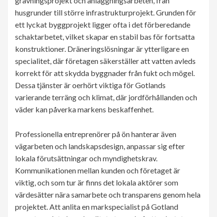
grävningsprojekt och anläggningsarbeten, från
husgrunder till större infrastrukturprojekt. Grunden för
ett lyckat byggprojekt ligger ofta i det förberedande
schaktarbetet, vilket skapar en stabil bas för fortsatta
konstruktioner. Dräneringslösningar är ytterligare en
specialitet, där företagen säkerställer att vatten avleds
korrekt för att skydda byggnader från fukt och mögel.
Dessa tjänster är oerhört viktiga för Gotlands
varierande terräng och klimat, där jordförhållanden och
väder kan påverka markens beskaffenhet.
Professionella entreprenörer på ön hanterar även
vägarbeten och landskapsdesign, anpassar sig efter
lokala förutsättningar och myndighetskrav.
Kommunikationen mellan kunden och företaget är
viktig, och som tur är finns det lokala aktörer som
värdesätter nära samarbete och transparens genom hela
projektet. Att anlita en markspecialist på Gotland